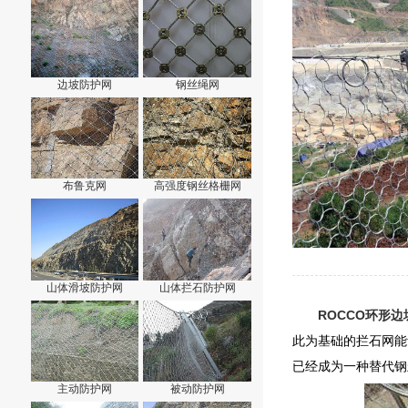
边坡防护网
钢丝绳网
布鲁克网
高强度钢丝格栅网
山体滑坡防护网
山体拦石防护网
ROCCO环形
此为基础的拦石网能
已经成为一种替代钢
主动防护网
被动防护网