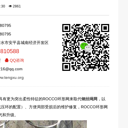
15:30
2861
80795
80795
衡水市安平县城南经济开发区
8810588
理
QQ咨询
16@qq.com
ww.tengxu.org
有更为突出柔性特征的ROCCO环形网来取代
钢丝绳网
，以
减压环的配置）、方便局部受损后的维护修复，ROCCO环形网
代和升级。