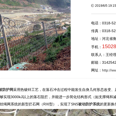
2019/6/5 19:
电话：0318-52
传真：0318-52
地址：河北省
1502
手机：
联系人：王经
邮箱：3142542
网址：
http://w
边坡防护网
采用热镀锌工艺，在落石冲击过程中能发生自身几何形态改变、具
够实现3000kJ以上的落石阻拦，并能进一步简化结构形式（如支撑绳和
丝绳网系统的新型拦石网（RXI型），实现了SNS
被动防护系统
的更新换