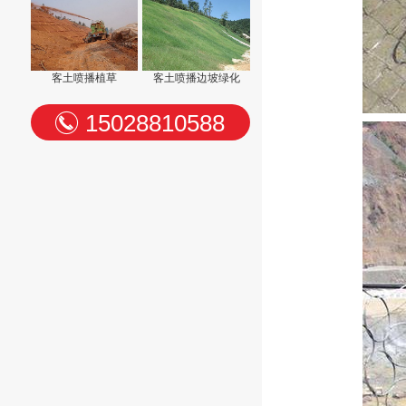
客土喷播植草
客土喷播边坡绿化
15028810588