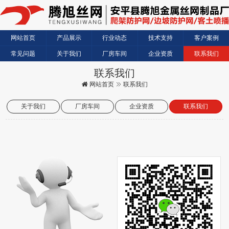
网站首页
产品展示
行业动态
技术支持
客户案例
常见问题
关于我们
厂房车间
企业资质
联系我们
联系我们
网站首页
联系我们
关于我们
厂房车间
企业资质
联系我们