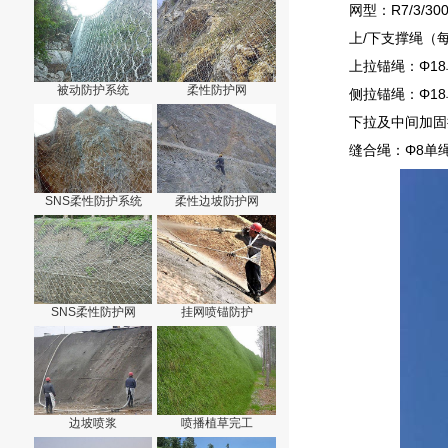
网型：R7/3/30
上/下支撑绳（
上拉锚绳：Φ1
被动防护系统
柔性防护网
侧拉锚绳：Φ1
下拉及中间加固
缝合绳：Φ8单
SNS柔性防护系统
柔性边坡防护网
SNS柔性防护网
挂网喷锚防护
边坡喷浆
喷播植草完工