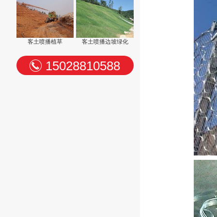
客土喷播植草
客土喷播边坡绿化
15028810588