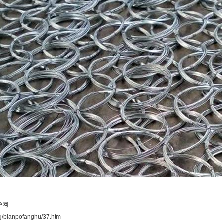
护网
rg/bianpofanghu/37.htm