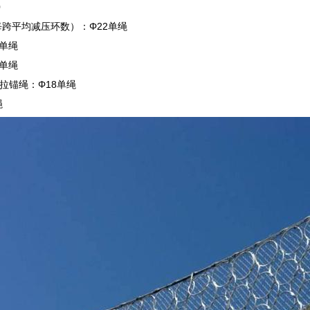
0
每跨平均减压环数）：Φ22单绳
8单绳
8单绳
拉锚绳：Φ18单绳
绳