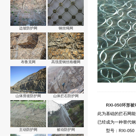
边坡防护网
钢丝绳网
布鲁克网
高强度钢丝格栅网
山体滑坡防护网
山体拦石防护网
RXI-050环形
此为基础的拦石网能
已经成为一种替代钢
主动防护网
被动防护网
型号：RXI-050