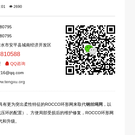
21:01
2690
80795
80795
衡水市安平县城南经济开发区
8810588
理
QQ咨询
16@qq.com
ww.tengxu.org
有更为突出柔性特征的ROCCO环形网来取代
钢丝绳网
，以
减压环的配置）、方便局部受损后的维护修复，ROCCO环形网
代和升级。