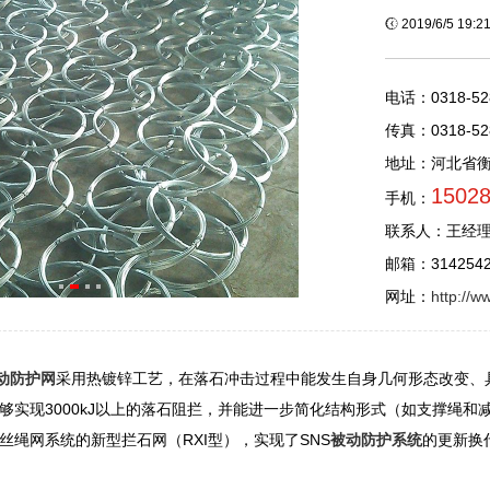
2019/6/5 19:
电话：0318-52
传真：0318-52
地址：河北省
1502
手机：
联系人：王经
邮箱：3142542
网址：
http://w
被动防护网
采用热镀锌工艺，在落石冲击过程中能发生自身几何形态改变、具
够实现3000kJ以上的落石阻拦，并能进一步简化结构形式（如支撑绳和
丝绳网系统的新型拦石网（RXI型），实现了SNS
被动防护系统
的更新换