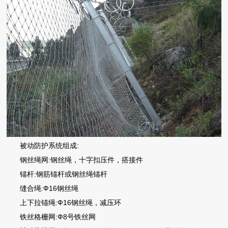
被动防护系统组成:
钢丝绳网:钢丝绳，十字扣压件，搭接件
锚杆:钢筋锚杆或钢丝绳锚杆
缝合绳:Ф16钢丝绳
上下拉锚绳:Ф16钢丝绳，减压环
铁丝格栅网:Ф8号铁丝网