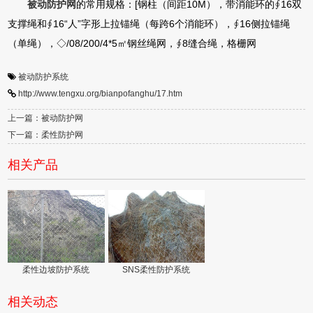
被动防护网
的常用规格：[钢柱（间距10M），带消能环的∮16双
支撑绳和∮16“人”字形上拉锚绳（每跨6个消能环），∮16侧拉锚绳
（单绳），◇/08/200/4*5㎡钢丝绳网，∮8缝合绳，格栅网
被动防护系统
http://www.tengxu.org/bianpofanghu/17.htm
上一篇：被动防护网
下一篇：柔性防护网
相关产品
柔性边坡防护系统
SNS柔性防护系统
相关动态