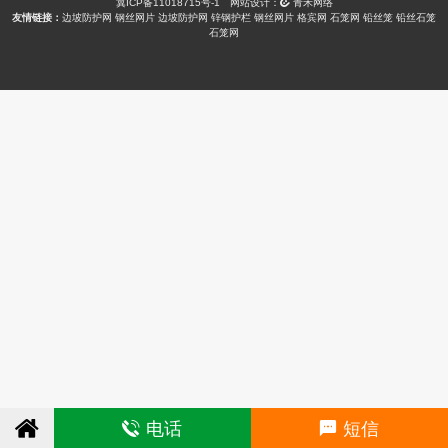
冀ICP备11018715号-1
网站设计：
青禾网络
友情链接：
边坡防护网
钢丝网片
边坡防护网
锌钢护栏
钢丝网片
格宾网
石笼网
铅丝笼
铅丝石笼
石笼网
电话
短信