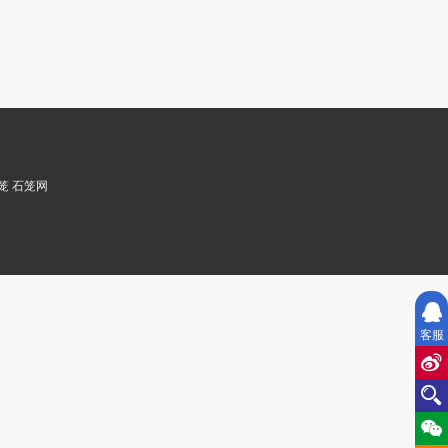
笼
石笼网
客服