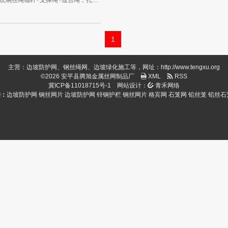
GAR2型主动防护网网型采用钢丝绳网，结构配置为系统钢丝绳锚杆+支撑绳+缝合绳，孔口凹坑+张拉[或边...
1
主营：边坡防护网、钢丝绳网、边坡绿化施工等，网址：http://www.tengxu.org
©2026 安平县腾旭金属丝网制品厂
XML
RSS
冀ICP备11018715号-1
网站设计：
青禾网络
接：
边坡防护网
钢丝网片
边坡防护网
锌钢护栏
钢丝网片
格宾网
石笼网
铅丝笼
铅丝石